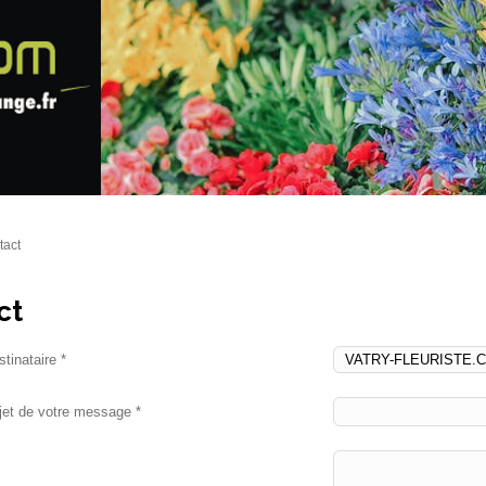
tact
ct
tinataire *
jet de votre message *