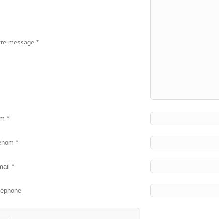
tre message *
m *
énom *
mail *
léphone